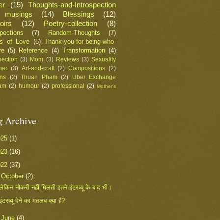
er
(15)
Thoughts-and-Introspection
musings
(14)
Blessings
(12)
irs
(12)
Poetry-collection
(8)
spections
(7)
Random-Thoughts
(7)
rs of Love
(5)
Thank-you-for-being-who-
re
(5)
Reference
(4)
Transformation
(4)
pection
(3)
Mom
(3)
Reviews
(3)
Sexuality
ber
(3)
Art-and-craft
(2)
Compositions
(2)
ns
(2)
Thuan Pham
(2)
Uber Exchange
am
(2)
humour
(2)
professional
(2)
Mother's
g Archive
025
(1)
023
(16)
022
(37)
▼
October
(2)
लेकिन नौकरी नहीं मिलती इतने इंटरव्यू के बाद भी।
इंटरव्यू देने का मतलब क्या है?
►
June
(4)