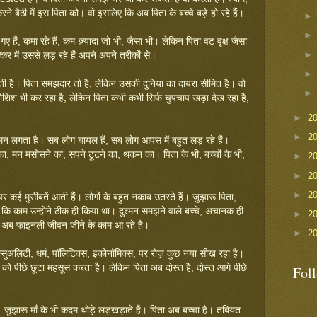
ं करने बैठी मैं इस पिता को। वो इसलिए कि अब पिता के बच्चे बड़े हो रहे हैं।
ए हैं, कमा रहे हैं, कम-ज़्यादा जो भी, जैसा भी। लेकिन पिता वट वृक्ष जैसा
कर में उससे लड़ रहे हैं अपने अपने तरीकों से।
ती है। पिता समझदार तो है, लेकिन उसकी दुनिया का दायरा सीमित है। वो
ोशिश भी कर रहा है, लेकिन पिता कभी कभी सिर्फ चुपचाप खड़ा देख रहा है,
►
2
►
2
मन लगता है। सब लोग घायल हैं, सब लोग आपस में बहुत लड़ रहे हैं।
का, मन मसोसने का, सपने टूटने का, थकन का। पिता के भी, बच्चों के भी,
►
2
►
2
►
2
पर कई मुसीबतें आती हैं। लोगों के बहुत नकाब उतरते हैं। जुझारू पिता,
ैं कि काम उन्होंने ठीक ही किया था। दुश्मन समझने वाले बच्चे, अचानक ही
►
2
े, अब फाइनली जीवन जीने के काम आ रहे हैं।
►
2
ेक्सुअलिटी, धर्म, पॉलिटिक्स, इकोनॉमिक्स, पर रोज़ कुछ नया सीख रहा है।
ो पीछे छूटा महसूस करता है। लेकिन पिता अब दोस्त है, दोस्त आगे पीछे
Fol
। जुझारू माँ के भी कदम थोड़े लड़खड़ाते हैं। पिता अब बच्चा है। तबियत