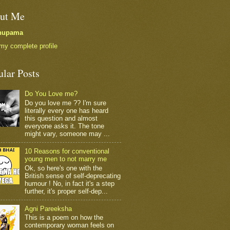
ut Me
nupama
my complete profile
ular Posts
Do You Love me?
Do you love me ?? I'm sure
literally every one has heard
this question and almost
everyone asks it. The tone
might vary, someone may ...
10 Reasons for conventional
young men to not marry me
Ok, so here's one with the
British sense of self-deprecating
humour ! No, in fact it's a step
further, it's proper self-dep...
Agni Pareeksha
This is a poem on how the
contemporary woman feels on